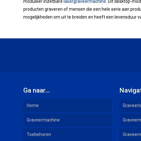
moduleer inzetbare
lasergraveermachine
. Dit desktop-mod
producten graveren of mensen die een hele serie aan prod
mogelijkheden om uit te breiden en heeft een levensduur v
Ga naar…
Naviga
Home
Graveerl
Graveermachine
Graveer
Toebehoren
Graveerm