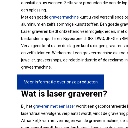
aansluit op uw wensen. Zelfs voor producten die aan de 
een oplossing.
Met een goede
graveermachine
kunt u veel verschillende o
aluminium en zelfs sommige kunststoffen. Een goede grave
Laser graveren biedt ontzettend veel mogelijkheden, met de
bestanden importeren. Bijvoorbeeld DFX, DWG, JPEG en BM
Vervolgens kunt u aan de slag en kunt u dingen graveren z
en zelfs teksten. Werken met een graveermachine die metaa
juwelier, graveershops, de relatie-industrie of de reclame-
graveermachine.
Meer informatie over onze producten
Wat is laser graveren?
Bij het
graveren met een laser
wordt een geconcentreerde bu
laserstraal vervolgens verplaatst wordt, vindt de gravering 
Afhankelijk van het vermogen van de graveermachine, de 
gegraveerd wordt, kan worden bepaald hoe diep de graveri