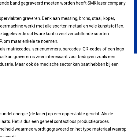
lopende band gegraveerd moeten worden heeft SMK laser company
ppervlakten graveren. Denk aan messing, brons, staal, koper,
ermachine werkt met alle soorten metaal en vele kunststoffen.
 bijgeleverde software kunt u veel verschillende soorten
P, om maar enkele te noemen.
oals matrixcodes, serienummers, barcodes, QR-codes of een logo
l kan graveren is zeer interessant voor bedrijven zoals een
industrie. Maar ook de medische sector kan baat hebben bij een
ndel energie (de laser) op een oppervlakte gericht. Als de
plaats. Het is dus een geheel contactloos productieproces.
snelheid waarmee wordt gegraveerd en het type materiaal waarop
ng wordt.