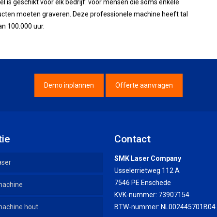
el is geschikt voor elk bedrijf: voor mensen die soms enkele
ucten moeten graveren. Deze professionele machine heeft tal
an 100.000 uur.
Demo inplannen
Offerte aanvragen
tie
Contact
SMK Laser Company
aser
Usselerrietweg 112 A
7546 PE Enschede
machine
KVK-nummer: 73907154
achine hout
BTW-nummer: NL002445701B04