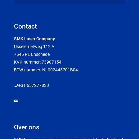
Contact
SMK Laser Company
Usselerrietweg 112 A
7546 PE Enschede
KVK-nummer: 73907154
BTW-nummer: NL002445701B04
+31 657277833
info@smklaser.nl
Over ons