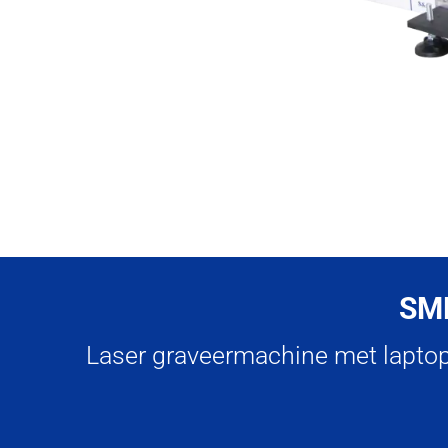
SMK
Laser graveermachine met laptop e