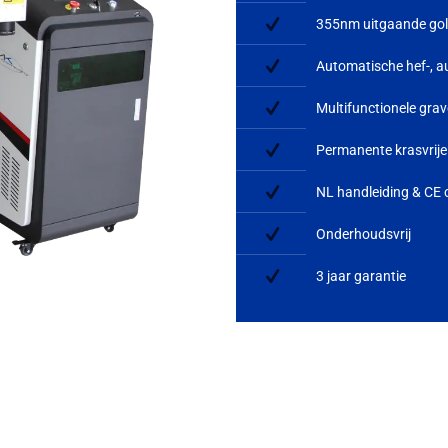
355nm uitgaande golf
Automatische hef-, au
Multifunctionele gra
Permanente krasvrije
NL handleiding & CE c
Onderhoudsvrij
3 jaar garantie