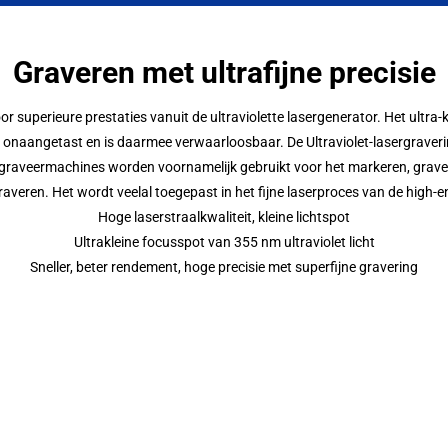
Graveren met ultrafijne precisie
 superieure prestaties vanuit de ultraviolette lasergenerator. Het ultra-k
t onaangetast en is daarmee verwaarloosbaar. De Ultraviolet-lasergraverin
r graveermachines worden voornamelijk gebruikt voor het markeren, graver
 graveren. Het wordt veelal toegepast in het fijne laserproces van de high-
Hoge laserstraalkwaliteit, kleine lichtspot
Ultrakleine focusspot van 355 nm ultraviolet licht
Sneller, beter rendement, hoge precisie met superfijne gravering