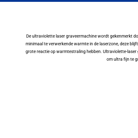
De ultraviolette laser graveermachine wordt gekenmerkt door
minimaal te verwerkende warmte in de laserzone, deze blijf
grote reactie op warmtestraling hebben. Ultraviolette-lase
om ultra fijn te