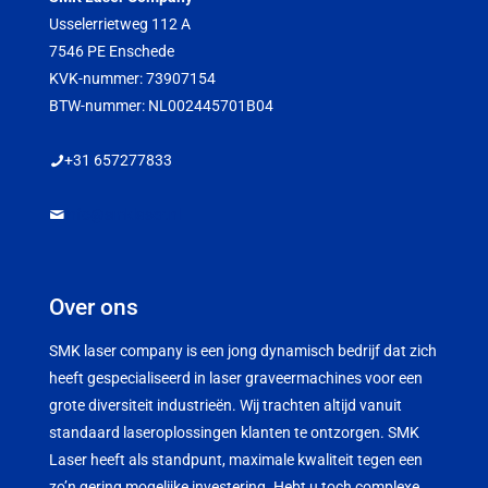
Usselerrietweg 112 A
7546 PE Enschede
KVK-nummer: 73907154
BTW-nummer: NL002445701B04
+31 657277833
info@smklaser.nl
Over ons
SMK laser company is een jong dynamisch bedrijf dat zich
heeft gespecialiseerd in laser graveermachines voor een
grote diversiteit industrieën. Wij trachten altijd vanuit
standaard laseroplossingen klanten te ontzorgen. SMK
Laser heeft als standpunt, maximale kwaliteit tegen een
zo’n gering mogelijke investering. Hebt u toch complexe