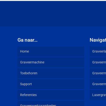
Ga naar…
Navigat
Home
Graveerl
Graveermachine
Graveer
Toebehoren
Graveerm
Support
Graveerm
Referenties
Lasergra
Graveerwerkzaamheden