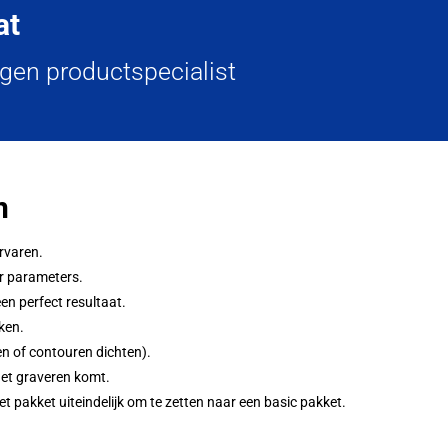
at
egen productspecialist
n
rvaren.
er parameters.
en perfect resultaat.
ken.
n of contouren dichten).
 het graveren komt.
t pakket uiteindelijk om te zetten naar een basic pakket.