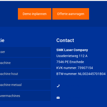
Demo inplannen
Offerte aanvragen
ie
Contact
SMK Laser Company
aser
Usselerrietweg 112 A
7546 PE Enschede
machine
KVK-nummer: 73907154
achine hout
BTW-nummer: NL002445701B04
achine metaal
+31 657277833
veermachines
info@smklaser.nl