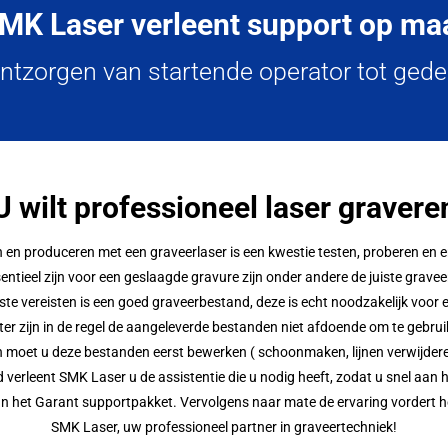
MK Laser verleent support op ma
 ontzorgen van startende operator tot ged
U wilt professioneel laser gravere
 en produceren met een graveerlaser is een kwestie testen, proberen en e
entieel zijn voor een geslaagde gravure zijn onder andere de juiste grave
te vereisten is een goed graveerbestand, deze is echt noodzakelijk voor e
ter zijn in de regel de aangeleverde bestanden niet afdoende om te gebrui
n moet u deze bestanden eerst bewerken ( schoonmaken, lijnen verwijdere
d verleent SMK Laser u de assistentie die u nodig heeft, zodat u snel aan
an het Garant supportpakket. Vervolgens naar mate de ervaring vordert he
SMK Laser, uw professioneel partner in graveertechniek!